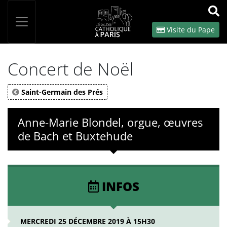
Panneau de gestion des cookies
Votre recherche
OK
Visite du Pape
Concert de Noël
Saint-Germain des Prés
Anne-Marie Blondel, orgue, œuvres
de Bach et Buxtehude
INFOS
MERCREDI 25 DÉCEMBRE 2019 À 15H30