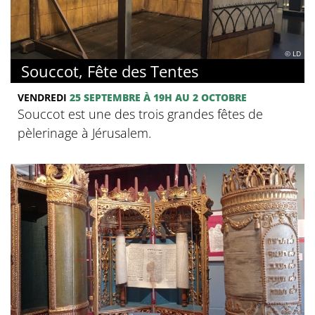
© LD
Souccot, Fête des Tentes
VENDREDI
25 SEPTEMBRE
À 19H
AU 2 OCTOBRE
Souccot est une des trois grandes fêtes de
pèlerinage à Jérusalem.