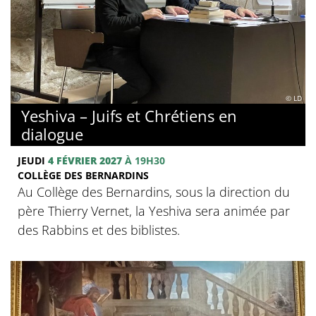
© LD
Yeshiva – Juifs et Chrétiens en
dialogue
JEUDI
4 FÉVRIER 2027
À 19H30
COLLÈGE DES BERNARDINS
Au Collège des Bernardins, sous la direction du
père Thierry Vernet, la Yeshiva sera animée par
des Rabbins et des biblistes.