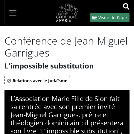
Panneau de gestion des cookies
Votre recherche
OK
Visite du Pape
Conférence de Jean-Miguel
Garrigues
L’impossible substitution
Relations avec le Judaïsme
L’Association Marie Fille de Sion fait
sa rentrée avec son premier invité
Jean-Miguel Garrigues, prêtre et
théologien dominicain : il présentera
son livre "L’’impossible substitution",