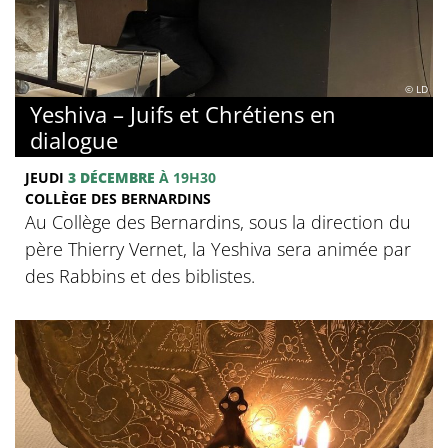
© LD
Yeshiva – Juifs et Chrétiens en
dialogue
JEUDI
3 DÉCEMBRE
À 19H30
COLLÈGE DES BERNARDINS
Au Collège des Bernardins, sous la direction du
père Thierry Vernet, la Yeshiva sera animée par
des Rabbins et des biblistes.