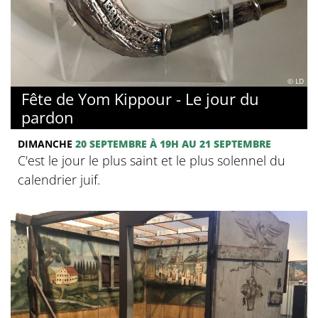
© LD
Fête de Yom Kippour - Le jour du
pardon
DIMANCHE
20 SEPTEMBRE
À 19H
AU 21 SEPTEMBRE
C'est le jour le plus saint et le plus solennel du
calendrier juif.