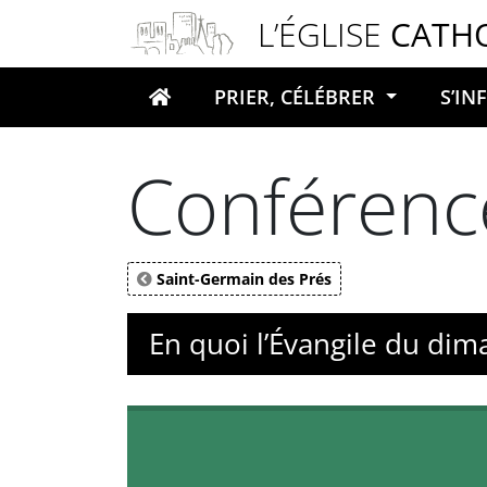
Panneau de gestion des cookies
L’ÉGLISE
CATH
PRIER, CÉLÉBRER
S’I
Votre recherche
Conférenc
Saint-Germain des Prés
En quoi l’Évangile du di