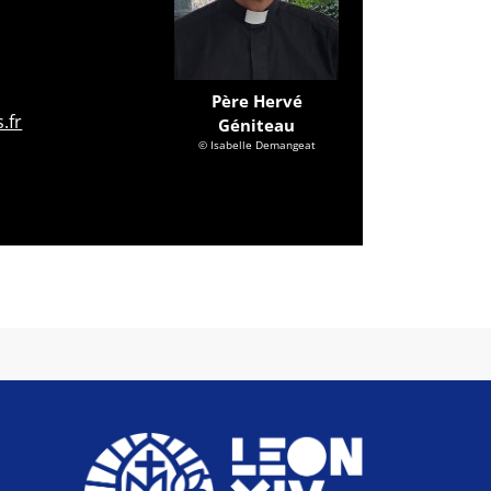
Père Hervé
.fr
Géniteau
© Isabelle Demangeat