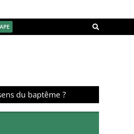
PAPE
OK
 sens du baptême ?