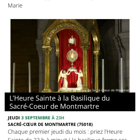
Marie
© Basilique du Sacré-Coeur de Montmartre
L’Heure Sainte à la Basilique du
Sacré-Coeur de Montmartre
JEUDI
3 SEPTEMBRE
À 23H
SACRÉ-CŒUR DE MONTMARTRE (75018)
Chaque premier jeudi du mois : priez l’Heure
Sainte de 23 h à minuit ( la basilique ferme ses