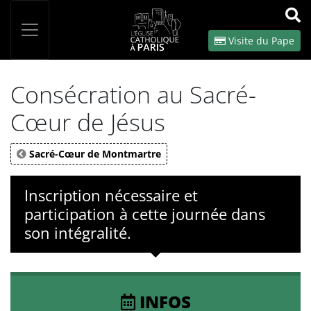
Panneau de gestion des cookies
Votre recherche
OK
Visite du Pape
Consécration au Sacré-
Cœur de Jésus
Sacré-Cœur de Montmartre
Inscription nécessaire et
participation à cette journée dans
son intégralité.
INFOS