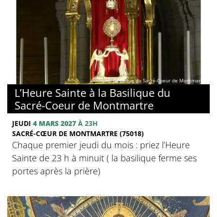
© Basilique du Sacré-Coeur de Montmartre
L’Heure Sainte à la Basilique du
Sacré-Coeur de Montmartre
JEUDI
4 MARS 2027
À 23H
SACRÉ-CŒUR DE MONTMARTRE (75018)
Chaque premier jeudi du mois : priez l’Heure
Sainte de 23 h à minuit ( la basilique ferme ses
portes après la prière)