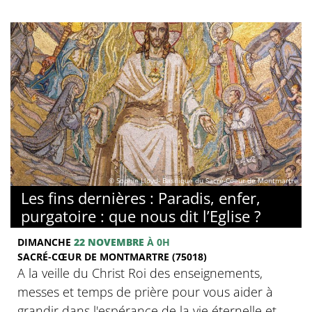
© Sophie Lloyd- Basilique du Sacré-Coeur de Montmartre
Les fins dernières : Paradis, enfer,
purgatoire : que nous dit l’Eglise ?
DIMANCHE
22 NOVEMBRE
À 0H
SACRÉ-CŒUR DE MONTMARTRE (75018)
A la veille du Christ Roi des enseignements,
messes et temps de prière pour vous aider à
grandir dans l'espérance de la vie éternelle et