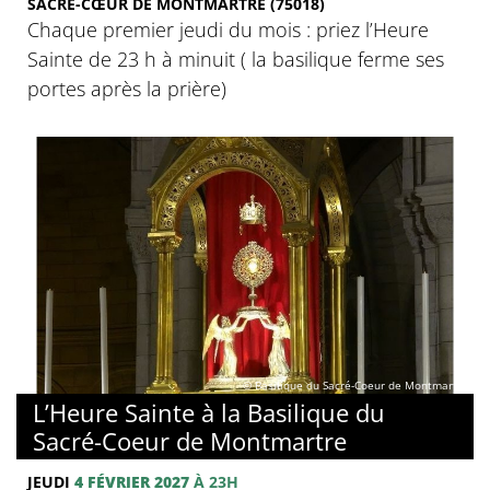
SACRÉ-CŒUR DE MONTMARTRE (75018)
Chaque premier jeudi du mois : priez l’Heure
Sainte de 23 h à minuit ( la basilique ferme ses
portes après la prière)
© Basilique du Sacré-Coeur de Montmartre
L’Heure Sainte à la Basilique du
Sacré-Coeur de Montmartre
JEUDI
4 FÉVRIER 2027
À 23H