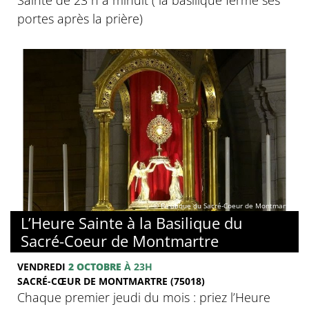
portes après la prière)
© Basilique du Sacré-Coeur de Montmartre
L’Heure Sainte à la Basilique du
Sacré-Coeur de Montmartre
VENDREDI
2 OCTOBRE
À 23H
SACRÉ-CŒUR DE MONTMARTRE (75018)
Chaque premier jeudi du mois : priez l’Heure