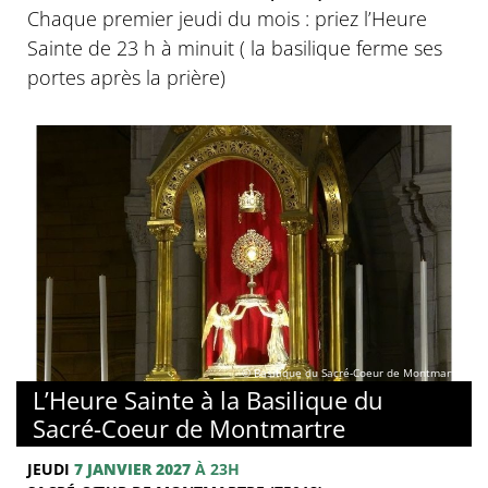
Chaque premier jeudi du mois : priez l’Heure
Sainte de 23 h à minuit ( la basilique ferme ses
portes après la prière)
© Basilique du Sacré-Coeur de Montmartre
L’Heure Sainte à la Basilique du
Sacré-Coeur de Montmartre
JEUDI
7 JANVIER 2027
À 23H