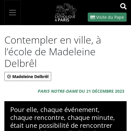
Panneau de gestion des cookies
Votre recherche
OK
Visite du Pape
Contempler en ville, à
l’école de Madeleine
Delbrêl
Madeleine Delbrêl
PARIS NOTRE-DAME
DU 21 DÉCEMBRE 2023
Pour elle, chaque événement,
chaque rencontre, chaque minute,
était une possibilité de rencontrer