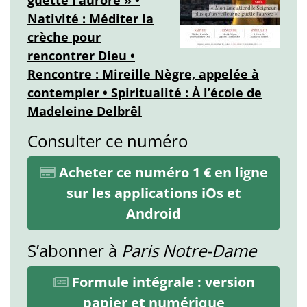
Nativité : Méditer la
crèche pour
rencontrer Dieu •
Rencontre : Mireille Nègre, appelée à
contempler • Spiritualité : À l’école de
Madeleine Delbrêl
Consulter ce numéro
Acheter ce numéro 1 € en ligne
sur les applications iOs et
Android
S’abonner à
Paris Notre-Dame
Formule intégrale : version
papier et numérique