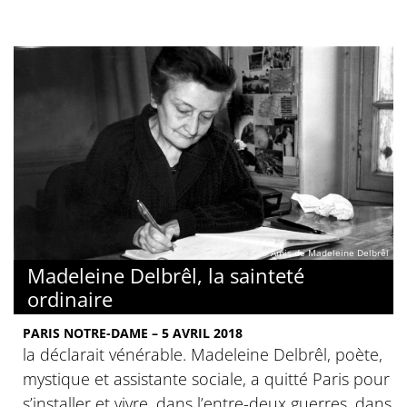
© Amis de Madeleine Delbrêl
Madeleine Delbrêl, la sainteté
ordinaire
PARIS NOTRE-DAME – 5 AVRIL 2018
la déclarait vénérable. Madeleine Delbrêl, poète,
mystique et assistante sociale, a quitté Paris pour
s’installer et vivre, dans l’entre-deux guerres, dans