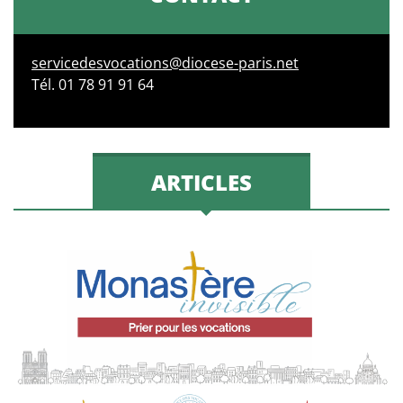
servicedesvocations@diocese-paris.net
Tél. 01 78 91 91 64
ARTICLES