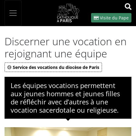
Panneau de gestion des cookies
Votre recherche
OK
Visite du Pape
Discerner une vocation en
rejoignant une équipe
Service des vocations du diocèse de Paris
Les équipes vocations permettent
aux jeunes hommes et jeunes filles
de réfléchir avec d’autres à une
vocation sacerdotale ou religieuse.