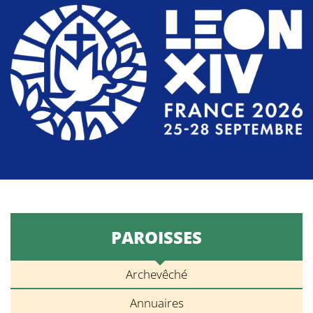
PAROISSES
Archevêché
Annuaires