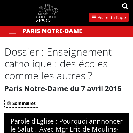
Panneau de gestion des cookies
Visite du Pape
PARIS NOTRE-DAME
Votre recherche
OK
Dossier : Enseignement
catholique : des écoles
comme les autres ?
Paris Notre-Dame du 7 avril 2016
Sommaires
Parole d’Église : Pourquoi annnoncer
le Salut ? Avec Mgr Eric de Moulins-