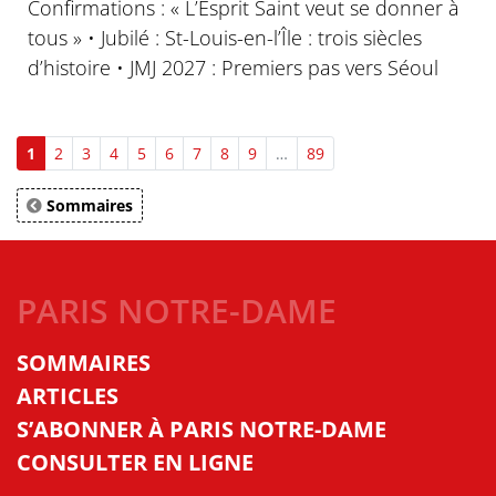
Confirmations : « L’Esprit Saint veut se donner à
tous » • Jubilé : St-Louis-en-l’Île : trois siècles
d’histoire • JMJ 2027 : Premiers pas vers Séoul
1
2
3
4
5
6
7
8
9
…
89
Sommaires
PARIS NOTRE-DAME
SOMMAIRES
ARTICLES
S’ABONNER À PARIS NOTRE-DAME
CONSULTER EN LIGNE