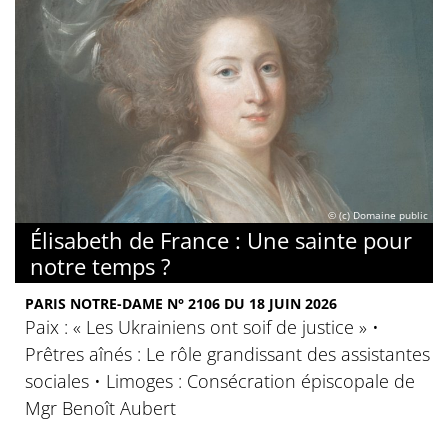
© (c) Domaine public
Élisabeth de France : Une sainte pour
notre temps ?
PARIS NOTRE-DAME N° 2106 DU 18 JUIN 2026
Paix : « Les Ukrainiens ont soif de justice » •
Prêtres aînés : Le rôle grandissant des assistantes
sociales • Limoges : Consécration épiscopale de
Mgr Benoît Aubert