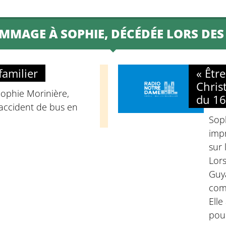
MMAGE À SOPHIE, DÉCÉDÉE LORS DES 
 familier
« Êtr
Chris
 Sophie Morinière,
du 16
accident de bus en
Soph
impr
sur
Lor
Guya
comp
Elle
pour