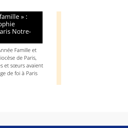
amille » :
ophie
aris Notre-
'Année Famille et
iocèse de Paris,
es et sœurs avaient
ge de foi à Paris