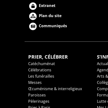
Extranet
Plan du site
Communiqués
PRIER, CÉLÉBRER
S’I
Catéchuménat
Actual
Célébrations
Agen
Les funérailles
Arts &
Messes
Collè
Œcuménisme & interreligieux
Compt
Paroisses
Forma
Pèlerinages
Lutte 
Prier à Paris
Mgr L