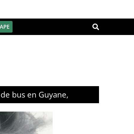
PAPE
OK
t de bus en Guyane,