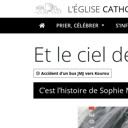
Panneau de gestion des cookies
L’ÉGLISE
CATH
PRIER, CÉLÉBRER
S’I
Votre recherche
Et le ciel 
Accident d’un bus JMJ vers Kourou
C’est l’histoire de Sophi