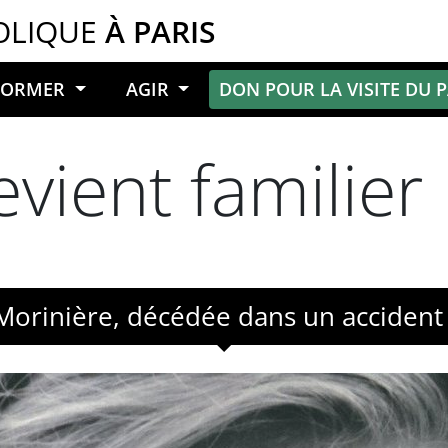
OLIQUE
À PARIS
NFORMER
AGIR
DON POUR LA VISITE DU 
devient familier
e Morinière, décédée dans un acciden