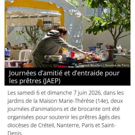
© Yannick Boschat / Diocèse de Paris
Journées d’amitié et d’entraide pour
les prêtres (JAEP)
Les samedi 6 et dimanche 7 juin 2026, dans les
jardins de la Maison Marie-Thérèse (14e), deux
journées d’animations et de brocante ont été
organisées pour soutenir les prêtres âgés des
diocèses de Créteil, Nanterre, Paris et Saint-
Denis.