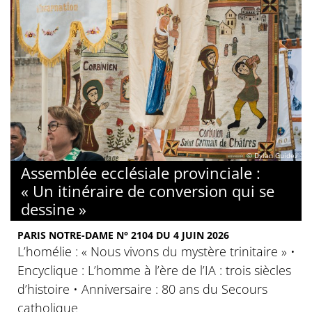
© Dylan Guidez
Assemblée ecclésiale provinciale :
« Un itinéraire de conversion qui se
dessine »
PARIS NOTRE-DAME N° 2104 DU 4 JUIN 2026
L’homélie : « Nous vivons du mystère trinitaire » •
Encyclique : L’homme à l’ère de l’IA : trois siècles
d’histoire • Anniversaire : 80 ans du Secours
catholique