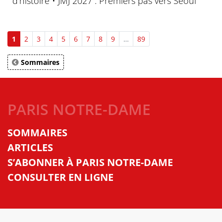
d’histoire • JMJ 2027 : Premiers pas vers Séoul
1
2
3
4
5
6
7
8
9
…
89
Sommaires
PARIS NOTRE-DAME
SOMMAIRES
ARTICLES
S’ABONNER À PARIS NOTRE-DAME
CONSULTER EN LIGNE