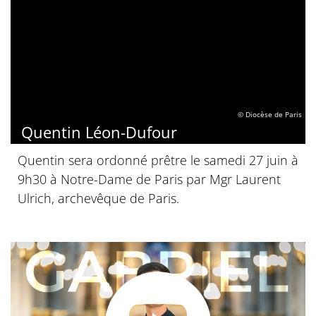
© Diocèse de Paris
Quentin Léon-Dufour
Quentin sera ordonné prêtre le samedi 27 juin à
9h30 à Notre-Dame de Paris par Mgr Laurent
Ulrich, archevêque de Paris.