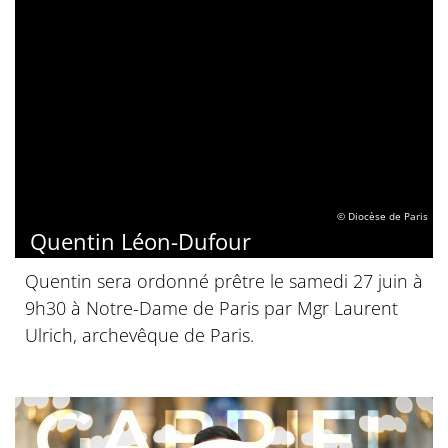
© Diocèse de Paris
Quentin Léon-Dufour
Quentin sera ordonné prêtre le samedi 27 juin à
9h30 à Notre-Dame de Paris par Mgr Laurent
Ulrich, archevêque de Paris.