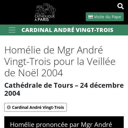
Panneau de gestion des cookies
Visite du Pape
CARDINAL ANDRÉ VINGT-TROIS
Votre recherche
OK
Homélie de Mgr André
Vingt-Trois pour la Veillée
de Noël 2004
Cathédrale de Tours – 24 décembre
2004
Cardinal André Vingt-Trois
Homélie prononcée par Mgr André