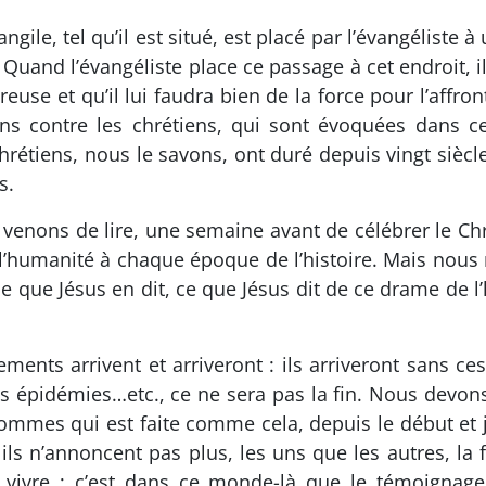
gile, tel qu’il est situé, est placé par l’évangéliste 
uand l’évangéliste place ce passage à cet endroit, il 
reuse et qu’il lui faudra bien de la force pour l’affro
tions contre les chrétiens, qui sont évoquées dans c
hrétiens, nous le savons, ont duré depuis vingt sièc
s.
s venons de lire, une semaine avant de célébrer le Chri
e l’humanité à chaque époque de l’histoire. Mais nous
 que Jésus en dit, ce que Jésus dit de ce drame de 
ements arrivent et arriveront : ils arriveront sans 
es épidémies…etc., ce ne sera pas la fin. Nous devons r
 hommes qui est faite comme cela, depuis le début et
ils n’annoncent pas plus, les uns que les autres, la 
ivre ; c’est dans ce monde-là que le témoignage d