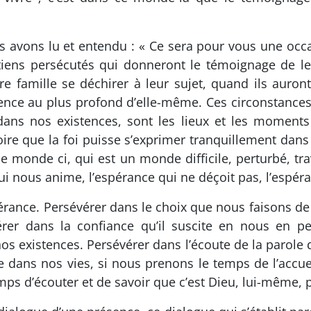
us avons lu et entendu : « Ce sera pour vous une occ
étiens persécutés qui donneront le témoignage de le
pre famille se déchirer à leur sujet, quand ils auro
ence au plus profond d’elle-même. Ces circonstances, q
vre dans nos existences, sont les lieux et les mome
croire que la foi puisse s’exprimer tranquillement dan
ce monde ci, qui est un monde difficile, perturbé, tra
qui nous anime, l’espérance qui ne déçoit pas, l’espér
évérance. Persévérer dans le choix que nous faisons d
rer dans la confiance qu’il suscite en nous en perm
os existences. Persévérer dans l’écoute de la parole d
e dans nos vies, si nous prenons le temps de l’accuei
mps d’écouter et de savoir que c’est Dieu, lui-même, p