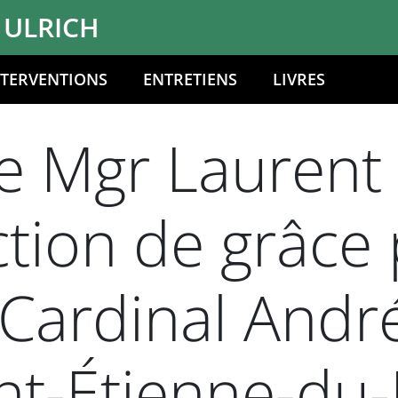
 ULRICH
NTERVENTIONS
ENTRETIENS
LIVRES
 Mgr Laurent U
tion de grâce 
Cardinal André
int-Étienne-du