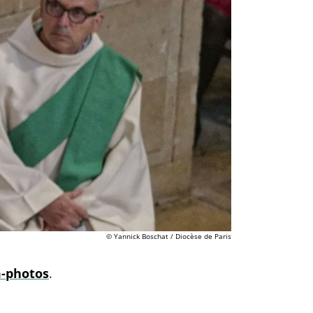
© Yannick Boschat / Diocèse de Paris
m-photos
.