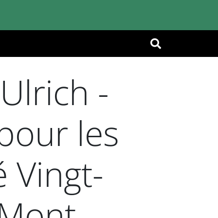
OK
lrich -
pour les
 Vingt-
-Mont