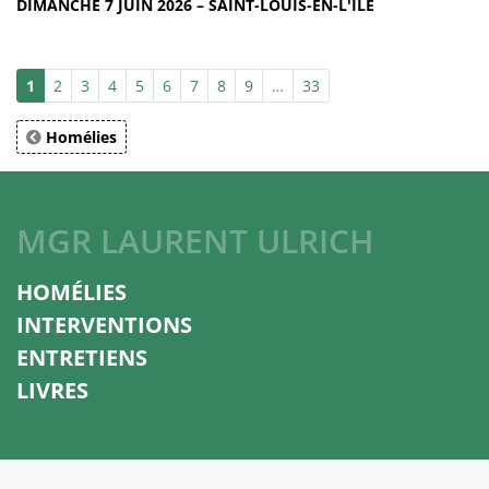
DIMANCHE 7 JUIN 2026 – SAINT-LOUIS-EN-L'ÎLE
1
2
3
4
5
6
7
8
9
…
33
Homélies
MGR LAURENT ULRICH
HOMÉLIES
INTERVENTIONS
ENTRETIENS
LIVRES