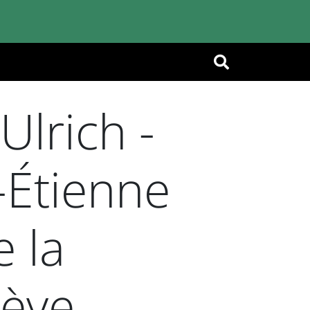
OK
lrich -
-Étienne
 la
ève,