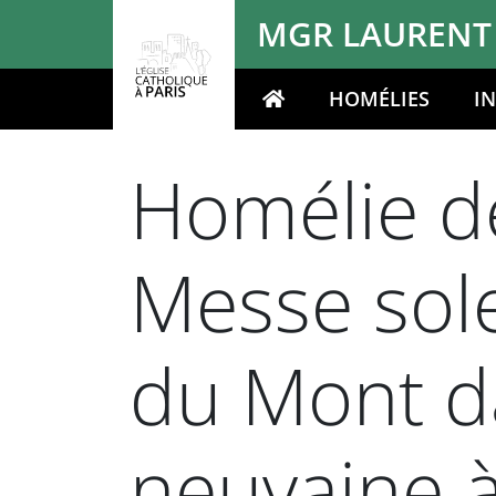
Panneau de gestion des cookies
MGR LAURENT
HOMÉLIES
I
Votre recherche
Homélie de
Messe sole
du Mont da
neuvaine à