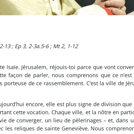
12-13 ; Ep 3, 2-3a.5-6 ; Mt 2, 1-12
ète Isaïe. Jérusalem, réjouis-toi parce que vont conver
tte façon de parler, nous comprenons que ce n’est p
s porteuse de ce rassemblement. C’est la ville de Jér
t aujourd’hui encore, elle est plus signe de division q
tant cette vocation. Chaque ville, et la nôtre en parti
nvie de converger, un lieu de pèlerinages – et, dans u
c les reliques de sainte Geneviève. Nous comprenons