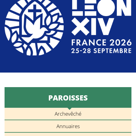
PAROISSES
Archevêché
Annuaires