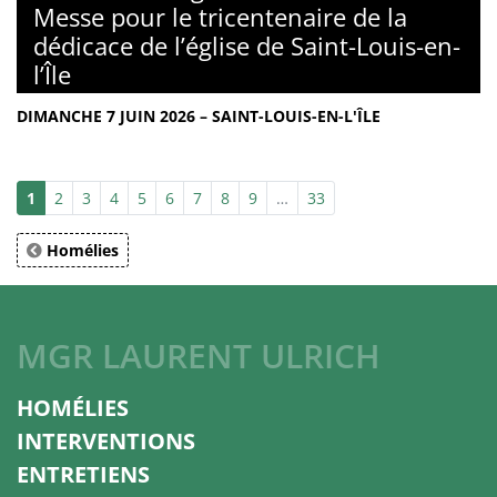
Messe pour le tricentenaire de la
dédicace de l’église de Saint-Louis-en-
l’Île
DIMANCHE 7 JUIN 2026 – SAINT-LOUIS-EN-L'ÎLE
1
2
3
4
5
6
7
8
9
…
33
Homélies
MGR LAURENT ULRICH
HOMÉLIES
INTERVENTIONS
ENTRETIENS