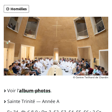
Homélies
© Centre Teilhard de Chardin
Voir l’
album-photos
.
Sainte Trinité — Année A
- Ex 34, 4b-6.8-9 ; Dn 3, 52, 53, 54, 55, 56 ; 2 Co