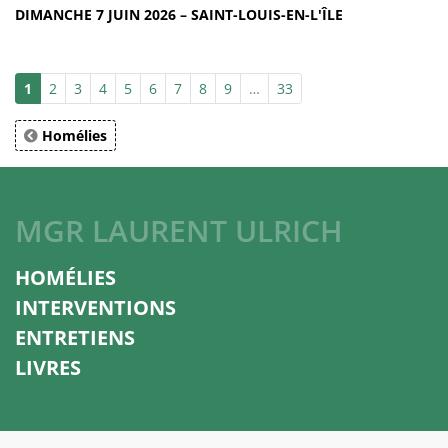
DIMANCHE 7 JUIN 2026 – SAINT-LOUIS-EN-L'ÎLE
1
2
3
4
5
6
7
8
9
…
33
Homélies
MGR LAURENT ULRICH
HOMÉLIES
INTERVENTIONS
ENTRETIENS
LIVRES