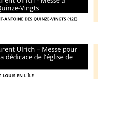
rent Ulrich - Messe à
Quinze-Vingts
NT-ANTOINE DES QUINZE-VINGTS (12E)
rent Ulrich – Messe pour
la dédicace de l’église de
-LOUIS-EN-L'ÎLE