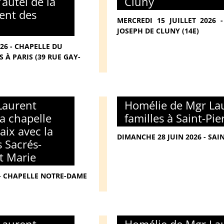
’autel de la
Cluny
ent des
MERCREDI 15 JUILLET 2026
JOSEPH DE CLUNY (14E)
026 - CHAPELLE DU
 À PARIS (39 RUE GAY-
Laurent
Homélie de Mgr Lau
la chapelle
familles à Saint-Pi
ix avec la
DIMANCHE 28 JUIN 2026 - SAI
 Sacrés-
t Marie
6 - CHAPELLE NOTRE-DAME