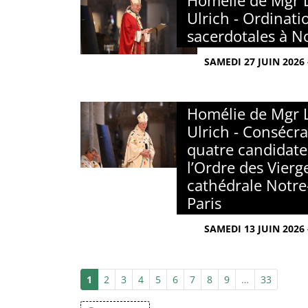
Homélie de Mgr 
Ulrich - Ordinati
sacerdotales à 
SAMEDI 27 JUIN 2026
Homélie de Mgr 
Ulrich - Consécra
quatre candidate
l’Ordre des Vierg
cathédrale Notr
Paris
SAMEDI 13 JUIN 2026
1
2
3
4
5
6
7
8
9
…
33