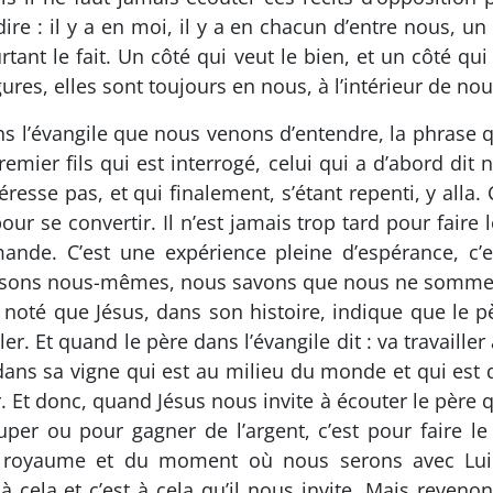
ire : il y a en moi, il y a en chacun d’entre nous, un 
rtant le fait. Un côté qui veut le bien, et un côté qui 
res, elles sont toujours en nous, à l’intérieur de nou
ns l’évangile que nous venons d’entendre, la phrase qu
 premier fils qui est interrogé, celui qui a d’abord dit
resse pas, et qui finalement, s’étant repenti, y alla.
our se convertir. Il n’est jamais trop tard pour faire l
ande. C’est une expérience pleine d’espérance, c’
issons nous-mêmes, nous savons que nous ne sommes
z noté que Jésus, dans son histoire, indique que le 
iller. Et quand le père dans l’évangile dit : va travail
 dans sa vigne qui est au milieu du monde et qui est
. Et donc, quand Jésus nous invite à écouter le père qu
per ou pour gagner de l’argent, c’est pour faire le 
u royaume et du moment où nous serons avec Lui 
à cela et c’est à cela qu’il nous invite. Mais revenon