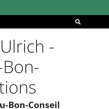
OK
lrich -
-Bon-
tions
u-Bon-Conseil