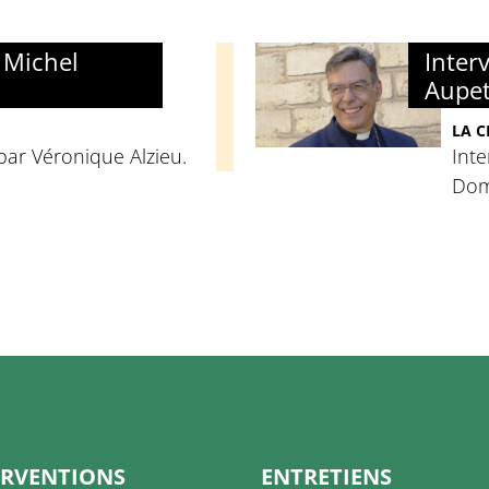
 Michel
Inter
Aupet
LA C
 par Véronique Alzieu.
Inte
Dom
ERVENTIONS
ENTRETIENS