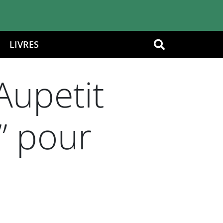
LIVRES
OK
Aupetit
” pour