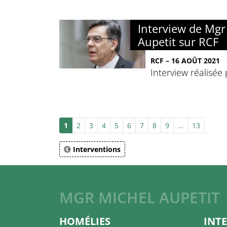
Interview de Mgr
Aupetit sur RCF
RCF – 16 AOÛT 2021
Interview réalisée
1
2
3
4
5
6
7
8
9
…
13
Interventions
MGR MICHEL AUPETIT
HOMÉLIES
INT