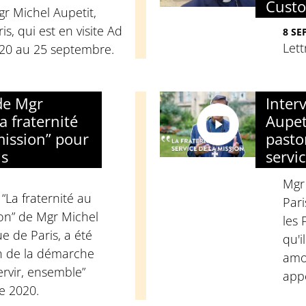
Custo
r Michel Aupetit,
s, qui est en visite Ad
8 SE
Lett
20 au 25 septembre.
 de Mgr
Inter
a fraternité
Aupet
mission” pour
pasto
is
servi
Mgr
 “La fraternité au
Pari
ion” de Mgr Michel
les 
e de Paris, a été
qu'i
an de la démarche
amo
rvir, ensemble”
appe
e 2020.