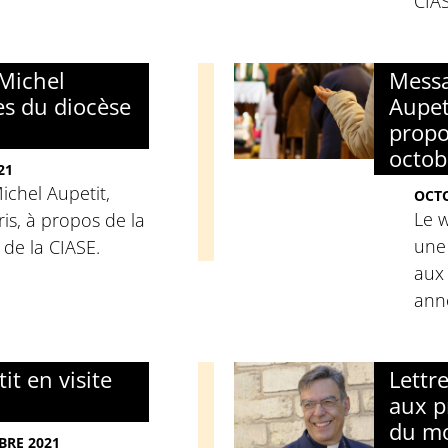
CIAS
Michel
Messa
es du diocèse
Aupeti
propo
octob
21
chel Aupetit,
OCTO
Le 
is, à propos de la
une 
de la CIASE.
aux
ann
t en visite
Lettr
aux p
du mo
BRE 2021