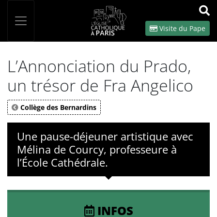
Panneau de gestion des cookies
Votre recherche
OK
Visite du Pape
L’Annonciation du Prado,
un trésor de Fra Angelico
Collège des Bernardins
Une pause-déjeuner artistique avec
Mélina de Courcy, professeure à
l’École Cathédrale.
INFOS