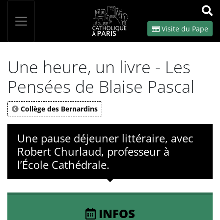
Panneau de gestion des cookies
Votre recherche
OK
Visite du Pape
Une heure, un livre - Les
Pensées de Blaise Pascal
Collège des Bernardins
Une pause déjeuner littéraire, avec
Robert Churlaud, professeur à
l’École Cathédrale.
INFOS