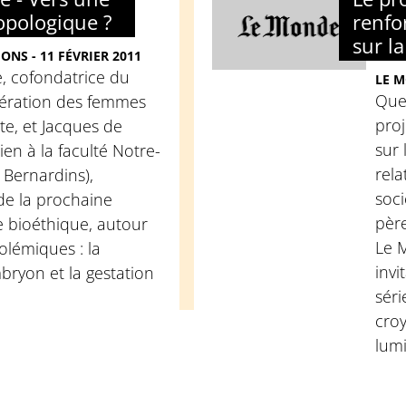
opologique ?
renfo
sur la
ONS - 11 FÉVRIER 2011
, cofondatrice du
LE M
Quel
ération des femmes
proj
te, et Jacques de
sur 
en à la faculté Notre-
rela
 Bernardins),
soci
de la prochaine
père
de bioéthique, autour
Le 
lémiques : la
invi
bryon et la gestation
séri
cro
lumi