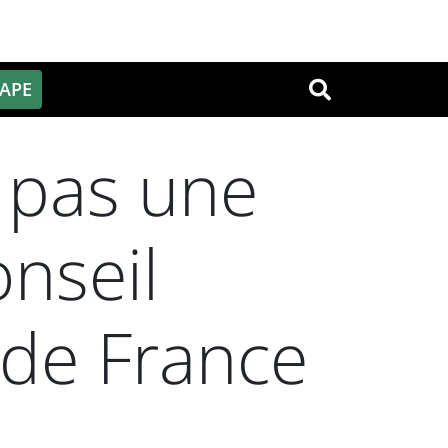
PAPE
OK
 pas une
onseil
de France