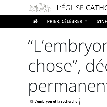
Panneau de gestion des cookies
L’ÉGLISE
CATH
PRIER, CÉLÉBRER
S’I
Votre recherche
“L’embryo
chose”, dé
permanent
L’embryon et la recherche