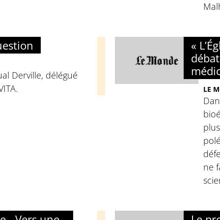
Mal
uestion
« L’Ég
débat
médic
al Derville, délégué
VITA.
LE M
Dans
bioé
plus
polé
déf
ne f
scie
e - Vers une
Le pr