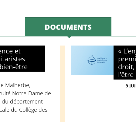
DOCUMENTS
ence et
« L’e
litaristes
premi
bien-être
droit,
l’être
de Malherbe,
9 JU
aculté Notre-Dame de
ur du département
cale du Collège des