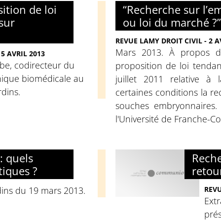
ition de loi
“Recherche sur l’em
sur
ou loi du marché ?”
REVUE LAMY DROIT CIVIL - 2 A
Mars 2013. À propos de
5 AVRIL 2013
be, codirecteur du
proposition de loi tendan
hique biomédicale au
juillet 2011 relative à
dins.
certaines conditions la re
souches embryonnaires. 
l'Université de Franche-C
: quels
Reche
tiques ?
retou
ins du 19 mars 2013.
REVU
Extr
prés