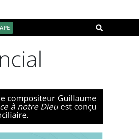
PAPE
OK
ncial
t le compositeur Guillaume
ce à notre Dieu
est conçu
iliaire.