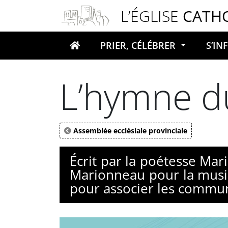
Panneau de gestion des cookies
L’ÉGLISE
CATH
PRIER, CÉLÉBRER
S’I
Votre recherche
L’hymne du
Assemblée ecclésiale provinciale
Écrit par la poétesse Mar
Marionneau pour la mus
pour associer les communa