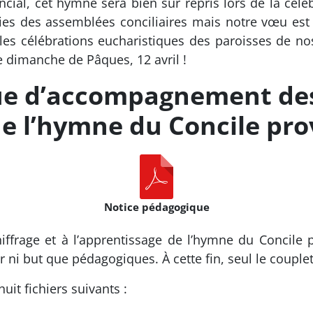
incial, cet hymne sera bien sûr repris lors de la cél
gies des assemblées conciliaires mais notre vœu est
s célébrations eucharistiques des paroisses de nos d
e dimanche de Pâques, 12 avril !
ue d’accompagnement des
 de l’hymne du Concile pro
Notice pédagogique
ffrage et à l’apprentissage de l’hymne du Concile pr
r ni but que pédagogiques. À cette fin, seul le couplet
it fichiers suivants :