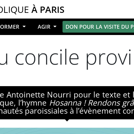
OLIQUE
À PARIS
NFORMER
AGIR
DON POUR LA VISITE DU 
 concile provi
ie Antoinette Nourri pour le texte e
ique, l’hymne
Hosanna ! Rendons grâ
utés paroissiales à l’évènement conc