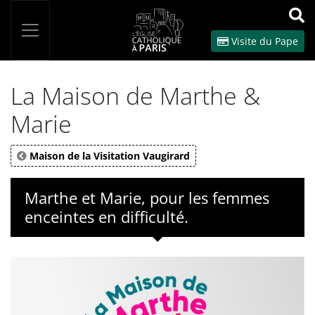
Panneau de gestion des cookies
Votre recherche
OK
Visite du Pape
La Maison de Marthe &
Marie
Maison de la Visitation Vaugirard
Marthe et Marie, pour les femmes
enceintes en difficulté.