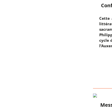
Conf
Cette 
litté
sacra
Philip
cycle 
l’Auxer
Mess