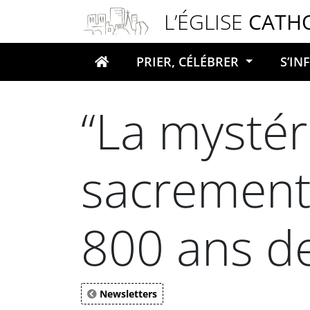
Panneau de gestion des cookies
L’ÉGLISE
CATH
PRIER, CÉLÉBRER
S’I
Votre recherche
“La mysté
sacrements
800 ans d
Newsletters