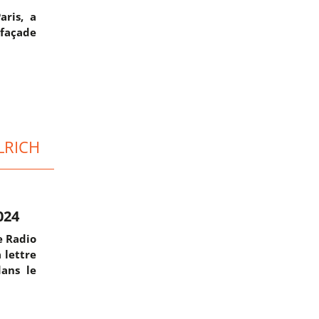
aris, a
 façade
LRICH
024
e Radio
 lettre
dans le