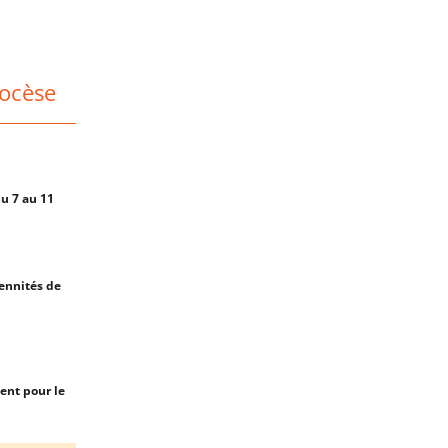
iocèse
u 7 au 11
lennités de
ent pour le