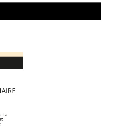
AIRE
: La
et
: