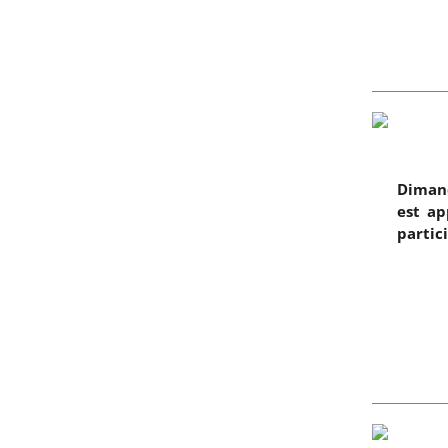
Dimanc
est ap
partic