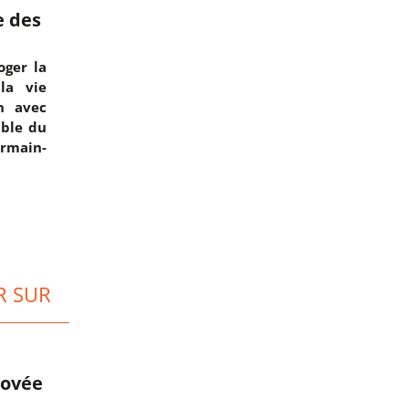
e des
oger la
la vie
n avec
mble du
ermain-
R SUR
novée