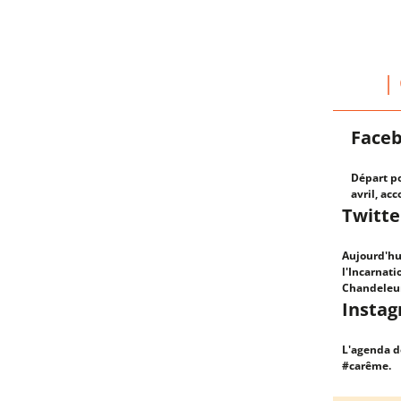
|
Face
Départ po
avril, ac
Twitte
Aujourd'hui
l'Incarnati
Chandeleu
Insta
L'agenda d
#carême.