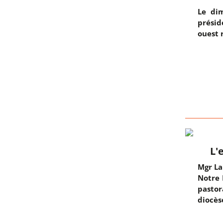
Le dim
présid
ouest 
L'
Mgr La
Notre 
pastor
diocès