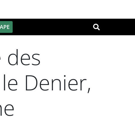
PAPE
OK
e des
le Denier,
he