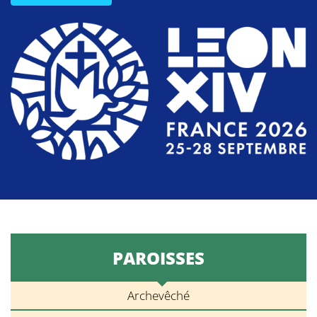
PAROISSES
Archevêché