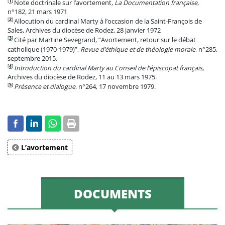
[
1
]
Note doctrinale sur l’avortement,
La Documentation française
,
n°182, 21 mars 1971
[
2
]
Allocution du cardinal Marty à l’occasion de la Saint-François de
Sales, Archives du diocèse de Rodez, 28 janvier 1972
[
3
]
Cité par Martine Sevegrand, “Avortement, retour sur le débat
catholique (1970-1979)”,
Revue d’éthique et de théologie morale
, n°285,
septembre 2015.
[
4
]
Introduction du cardinal Marty au Conseil de l’épiscopat français
,
Archives du diocèse de Rodez, 11 au 13 mars 1975.
[
5
]
Présence et dialogue
, n°264, 17 novembre 1979.
L’avortement
DOCUMENTS