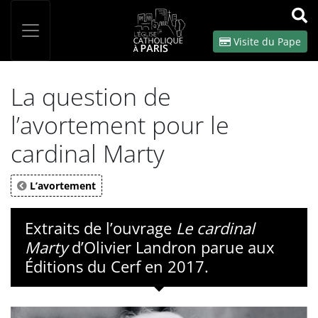
Panneau de gestion des cookies
Votre recherche
OK
Visite du Pape
La question de
l’avortement pour le
cardinal Marty
L’avortement
Extraits de l’ouvrage
Le cardinal
Marty
d’Olivier Landron parue aux
Éditions du Cerf en 2017.