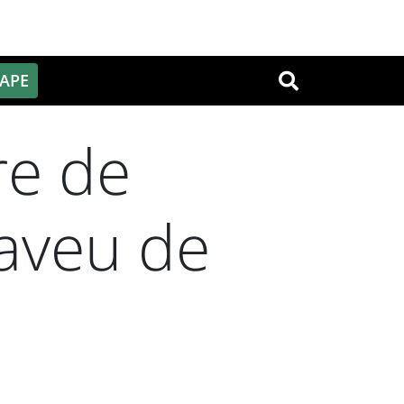
PAPE
OK
re de
 aveu de