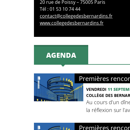
20 rue de Poissy – 75005 Paris
Tél : 01 53 10 74 44
contact@collegedesbernardins.fr
www.collegedesbernardins.fr
AGENDA
Premières rencon
VENDREDI
11 SEPTEM
COLLÈGE DES BERNA
Au cours d’un dîne
la réflexion sur l’
Premières rencon