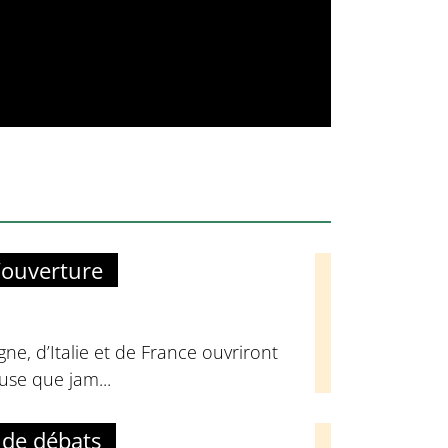
’ouverture
ne, d’Italie et de France ouvriront
euse que jam...
 de débats