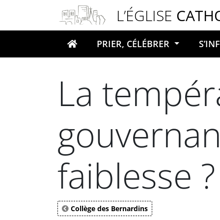
Panneau de gestion des cookies
L’ÉGLISE
CATH
PRIER, CÉLÉBRER
S’I
Votre recherche
La tempér
gouvernanc
faiblesse ?
Collège des Bernardins