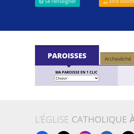
Se renseigner
Être volont
PAROISSES
Archevêché
MA PAROISSE EN 1 CLIC
L’ÉGLISE
CATHOLIQUE