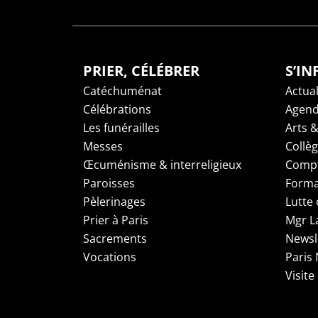
PRIER, CÉLÉBRER
S’I
Catéchuménat
Actual
Célébrations
Agen
Les funérailles
Arts &
Messes
Collè
Œcuménisme & interreligieux
Compt
Paroisses
Forma
Pèlerinages
Lutte 
Prier à Paris
Mgr L
Sacrements
Newsl
Vocations
Paris
Visite