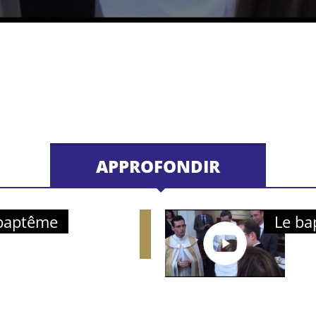
APPROFONDIR
 baptême
Le ba