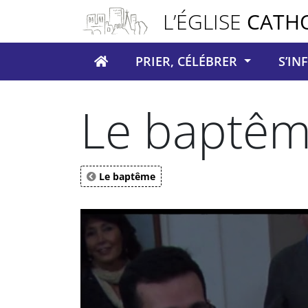
Panneau de gestion des cookies
L’ÉGLISE
CATH
PRIER, CÉLÉBRER
S’I
Votre recherche
Le baptême
Le baptême