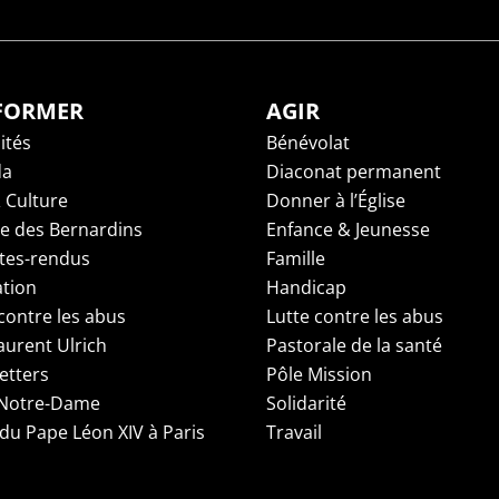
NFORMER
AGIR
ités
Bénévolat
da
Diaconat permanent
 Culture
Donner à l’Église
ge des Bernardins
Enfance & Jeunesse
es-rendus
Famille
tion
Handicap
contre les abus
Lutte contre les abus
aurent Ulrich
Pastorale de la santé
etters
Pôle Mission
 Notre-Dame
Solidarité
 du Pape Léon XIV à Paris
Travail