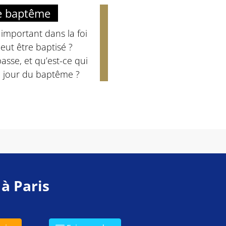
 le baptême
 important dans la foi
eut être baptisé ?
passe, et qu’est-ce qui
u jour du baptême ?
 à Paris