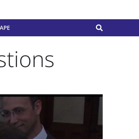
PAPE
OK
stions