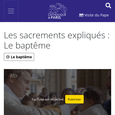
Panneau de gestion des cookies
Votre recherche
OK
Visite du Pape
Les sacrements expliqués :
Le baptême
Le baptême
YouTube est désactivé.
Autoriser