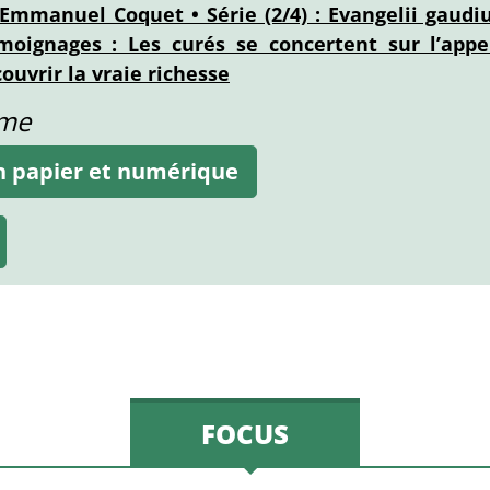
 Emmanuel Coquet • Série (2/4) : Evangelii gaudi
oignages : Les curés se concertent sur l’appe
couvrir la vraie richesse
ame
on papier et numérique
FOCUS