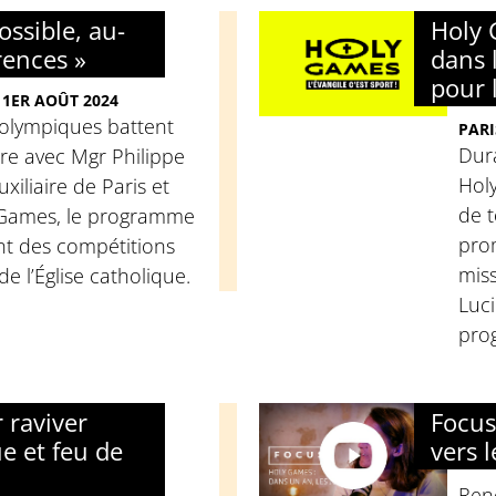
ossible, au-
Holy 
rences »
dans 
pour 
 1ER AOÛT 2024
 olympiques battent
PARI
Dura
tre avec Mgr Philippe
Hol
xiliaire de Paris et
de t
y Games, le programme
prom
 des compétitions
miss
e l’Église catholique.
Luci
pro
 raviver
Focus
e et feu de
vers l
Renc