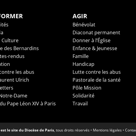
NFORMER
AGIR
ités
Bénévolat
da
Diaconat permanent
 Culture
Donner à l’Église
ge des Bernardins
Enfance & Jeunesse
es-rendus
Famille
tion
Handicap
contre les abus
Lutte contre les abus
aurent Ulrich
Pastorale de la santé
etters
Pôle Mission
 Notre-Dame
Solidarité
 du Pape Léon XIV à Paris
Travail
est le site du Diocèse de Paris
, tous droits réservés •
Mentions légales
•
Conta