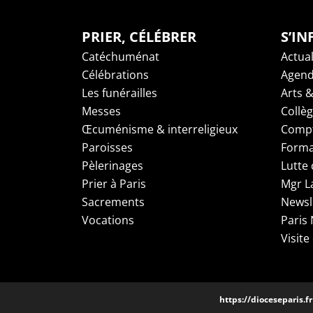
PRIER, CÉLÉBRER
S’I
Catéchuménat
Actual
Célébrations
Agen
Les funérailles
Arts &
Messes
Collè
Œcuménisme & interreligieux
Compt
Paroisses
Forma
Pèlerinages
Lutte 
Prier à Paris
Mgr L
Sacrements
Newsl
Vocations
Paris
Visite
https://dioceseparis.fr