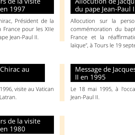
s de la visite
Allocution de Jacque
 en 1997
du pape Jean-Paul 
irac, Président de la
Allocution sur la perso
n France pour les XIIe
commémoration du baptê
pe Jean-Paul II.
France et la réaffirmat
laïque”, à Tours le 19 sep
 Chirac au
Message de Jacques
II en 1995
1996, visite au Vatican
Le 18 mai 1995, à l'occ
Latran.
Jean-Paul II.
s de la visite
 en 1980