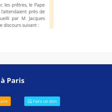
c les prêtres, le Pape
ù l'attendaient près de
eilli par M. Jacques
le discours suivant :
 à Paris
aire
Faire un don