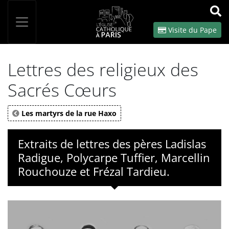
Panneau de gestion des cookies
Votre recherche
OK
Visite du Pape
Lettres des religieux des
Sacrés Cœurs
Les martyrs de la rue Haxo
Extraits de lettres des pères Ladislas
Radigue, Polycarpe Tuffier, Marcellin
Rouchouze et Frézal Tardieu.