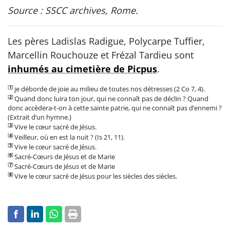
Source : SSCC archives, Rome.
Les pères Ladislas Radigue, Polycarpe Tuffier,
Marcellin Rouchouze et Frézal Tardieu sont
inhumés au cimetière de Picpus
.
[
1
]
je déborde de joie au milieu de toutes nos détresses (2 Co 7, 4).
[
2
]
Quand donc luira ton jour, qui ne connaît pas de déclin ? Quand
donc accèdera-t-on à cette sainte patrie, qui ne connaît pas d’ennemi ?
(Extrait d’un hymne.)
[
3
]
Vive le cœur sacré de Jésus.
[
4
]
Veilleur, où en est la nuit ? (Is 21, 11).
[
5
]
Vive le cœur sacré de Jésus.
[
6
]
Sacré-Cœurs de Jésus et de Marie
[
7
]
Sacré-Cœurs de Jésus et de Marie
[
8
]
Vive le cœur sacré de Jésus pour les siècles des siècles.