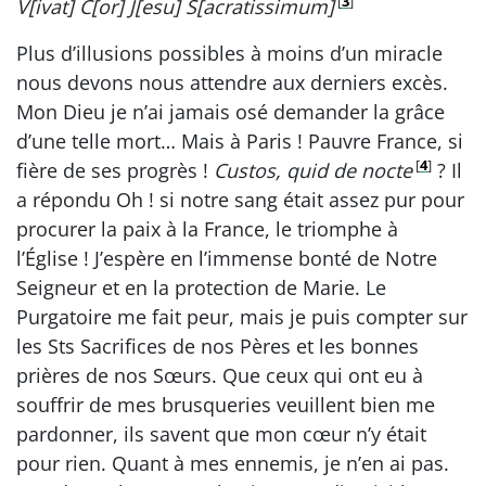
[
3
]
V[ivat] C[or] J[esu] S[acratissimum]
Plus d’illusions possibles à moins d’un miracle
nous devons nous attendre aux derniers excès.
Mon Dieu je n’ai jamais osé demander la grâce
d’une telle mort… Mais à Paris ! Pauvre France, si
[
4
]
fière de ses progrès !
Custos, quid de nocte
? Il
a répondu Oh ! si notre sang était assez pur pour
procurer la paix à la France, le triomphe à
l’Église ! J’espère en l’immense bonté de Notre
Seigneur et en la protection de Marie. Le
Purgatoire me fait peur, mais je puis compter sur
les Sts Sacrifices de nos Pères et les bonnes
prières de nos Sœurs. Que ceux qui ont eu à
souffrir de mes brusqueries veuillent bien me
pardonner, ils savent que mon cœur n’y était
pour rien. Quant à mes ennemis, je n’en ai pas.