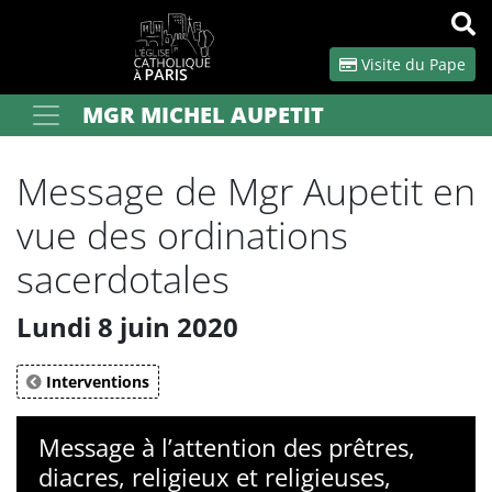
Panneau de gestion des cookies
Visite du Pape
MGR MICHEL AUPETIT
Votre recherche
OK
Message de Mgr Aupetit en
vue des ordinations
sacerdotales
Lundi 8 juin 2020
Interventions
Message à l’attention des prêtres,
diacres, religieux et religieuses,