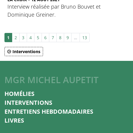
Interview réalisée par Bruno Bouvet et
Dominique Greiner.
1
2
3
4
5
6
7
8
9
…
13
Interventions
MGR MICHEL AUPETIT
HOMÉLIES
INTERVENTIONS
ENTRETIENS HEBDOMADAIRES
LIVRES