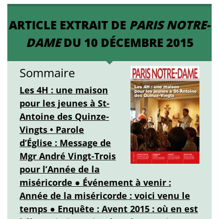
ARTICLE EXTRAIT DE
PARIS NOTRE-
DAME
DU 10 DÉCEMBRE 2015
Sommaire
Les 4H : une maison
pour les jeunes à St-
Antoine des Quinze-
Vingts • Parole
d’Église : Message de
Mgr André Vingt-Trois
pour l’Année de la
miséricorde ● Événement à venir :
Année de la miséricorde : voici venu le
temps ● Enquête : Avent 2015 : où en est