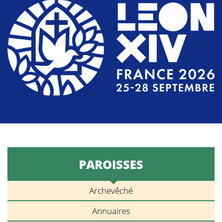
PAROISSES
Archevêché
Annuaires