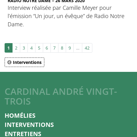
RADIO NOTRE DAME – 26 MARS 2020
Interview réalisée par Camille Meyer pour
l’émission “Un jour, un évêque” de Radio Notre
Dame.
1
2
3
4
5
6
7
8
9
…
42
Interventions
CARDINAL ANDRÉ VINGT-
TROIS
HOMÉLIES
INTERVENTIONS
ENTRETIENS