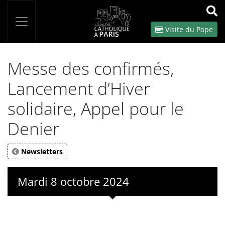
Panneau de gestion des cookies
Votre recherche
OK
Visite du Pape
Messe des confirmés,
Lancement d’Hiver
solidaire, Appel pour le
Denier
Newsletters
Mardi 8 octobre 2024