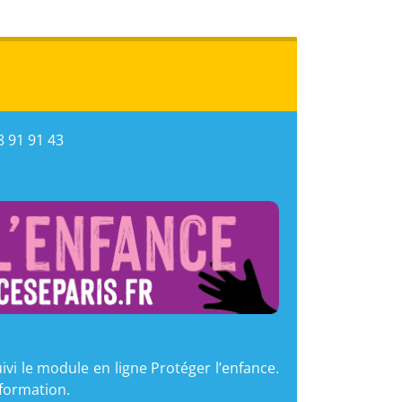
8 91 91 43
i le module en ligne Protéger l’enfance.
formation.