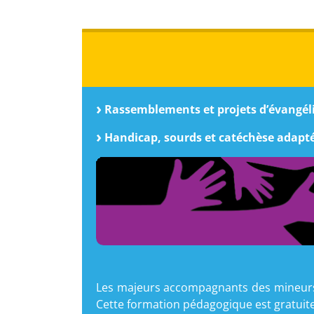
Rassemblements et projets d’évangél
Handicap, sourds et catéchèse adapt
Les majeurs accompagnants des mineurs d
Cette formation pédagogique est gratuite