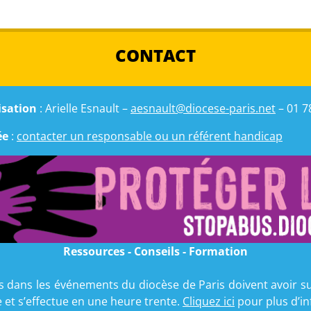
CONTACT
isation
: Arielle Esnault –
aesnault@diocese-paris.net
– 01 7
ée
:
contacter un responsable ou un référent handicap
Ressources - Conseils - Formation
ans les événements du diocèse de Paris doivent avoir suiv
 et s’effectue en une heure trente.
Cliquez ici
pour plus d’in