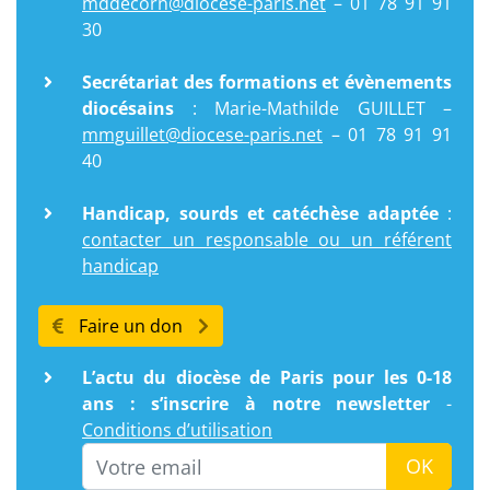
mddecorn@diocese-paris.net
– 01 78 91 91
30
Secrétariat des formations et évènements
diocésains
: Marie-Mathilde GUILLET –
mmguillet@diocese-paris.net
– 01 78 91 91
40
Handicap, sourds et catéchèse adaptée
:
contacter un responsable ou un référent
handicap
Faire un don
L’actu du diocèse de Paris pour les 0-18
ans : s’inscrire à notre newsletter
-
Conditions d’utilisation
Email
OK