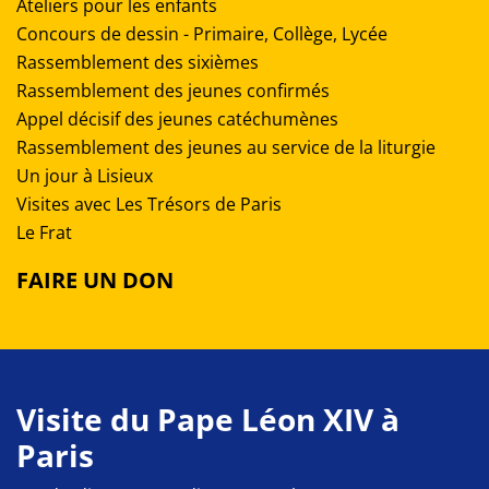
Ateliers pour les enfants
Concours de dessin - Primaire, Collège, Lycée
Rassemblement des sixièmes
Rassemblement des jeunes confirmés
Appel décisif des jeunes catéchumènes
Rassemblement des jeunes au service de la liturgie
Un jour à Lisieux
Visites avec Les Trésors de Paris
Le Frat
FAIRE UN DON
Visite du Pape Léon XIV à
Paris