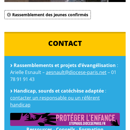
Rassemblement des jeunes confirmés
CONTACT
Rassemblements et projets d’évangélisation
:
Arielle Esnault –
aesnault@diocese-paris.net
– 01
78 91 91 43
Handicap, sourds et catéchèse adaptée
:
contacter un responsable ou un référent
handicap
Ressources - Conseils - Formation