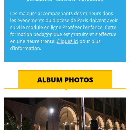
Les majeurs accompagnants des mineurs dans
les événements du diocèse de Paris doivent avoir
suivi le module en ligne Protéger l’enfance. Cette
formation pédagogique est gratuite et s’effectue
en une heure trente.
Cliquez ici
pour plus
d’information.
ALBUM PHOTOS