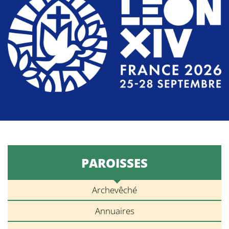
PAROISSES
Archevêché
Annuaires