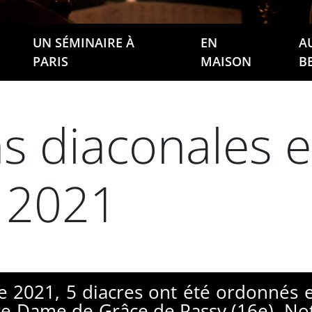
UN SÉMINAIRE À
EN
A
PARIS
MAISON
B
s diaconales 
 2021
e 2021, 5 diacres ont été ordonnés
tre-Dame de Grâce de Passy (16e), N