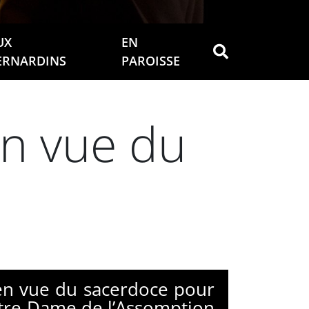
UX
EN
ERNARDINS
PAROISSE
en vue du
 en vue du sacerdoce pour
otre-Dame de l’Assomption