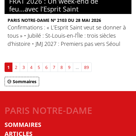
FRAT 2026 : Un week-end de
feu...avec l’Esprit Saint
PARIS NOTRE-DAME N° 2103 DU 28 MAI 2026
Confirmations : « L’Esprit Saint veut se donner à
tous » • Jubilé : St-Louis-en-l’Île : trois siècles
d’histoire • JMJ 2027 : Premiers pas vers Séoul
1
2
3
4
5
6
7
8
9
…
89
Sommaires
PARIS NOTRE-DAME
SOMMAIRES
ARTICLES