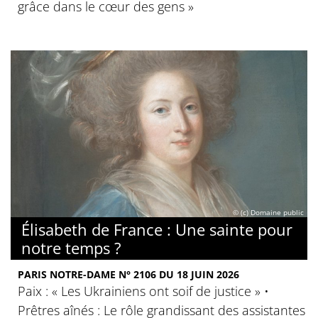
grâce dans le cœur des gens »
© (c) Domaine public
Élisabeth de France : Une sainte pour
notre temps ?
PARIS NOTRE-DAME N° 2106 DU 18 JUIN 2026
Paix : « Les Ukrainiens ont soif de justice » •
Prêtres aînés : Le rôle grandissant des assistantes