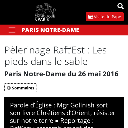
Panneau de gestion des cookies
Visite du Pape
PARIS NOTRE-DAME
Votre recherche
OK
Pèlerinage Raft’Est : Les
pieds dans le sable
Paris Notre-Dame du 26 mai 2016
Sommaires
Parole d’Église : Mgr Gollnish sort
son livre Chrétiens d’Orient, résister
sur notre terre ● Reportage :