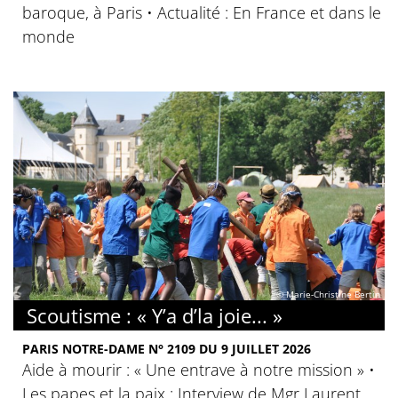
baroque, à Paris • Actualité : En France et dans le
monde
© Marie-Christine Bertin
Scoutisme : « Y’a d’la joie... »
PARIS NOTRE-DAME N° 2109 DU 9 JUILLET 2026
Aide à mourir : « Une entrave à notre mission » •
Les papes et la paix : Interview de Mgr Laurent