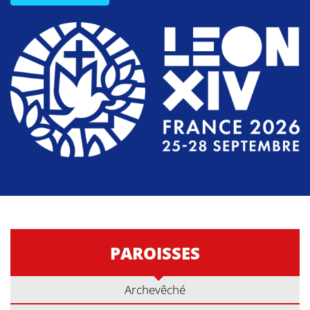
PAROISSES
Archevêché