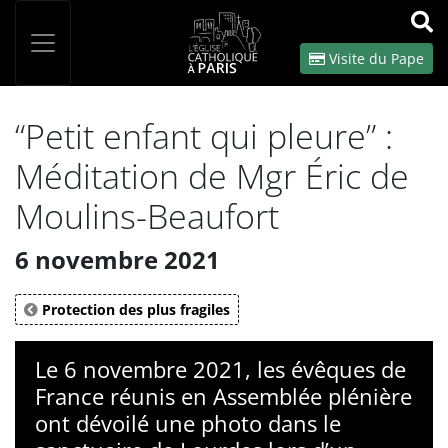
Panneau de gestion des cookies
Votre recherche
OK
Visite du Pape
“Petit enfant qui pleure” :
Méditation de Mgr Éric de
Moulins-Beaufort
6 novembre 2021
Protection des plus fragiles
Le 6 novembre 2021, les évêques de
France réunis en Assemblée plénière
ont dévoilé une photo dans le