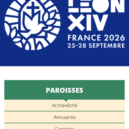
PAROISSES
Archevêché
Annuaires
Contacts