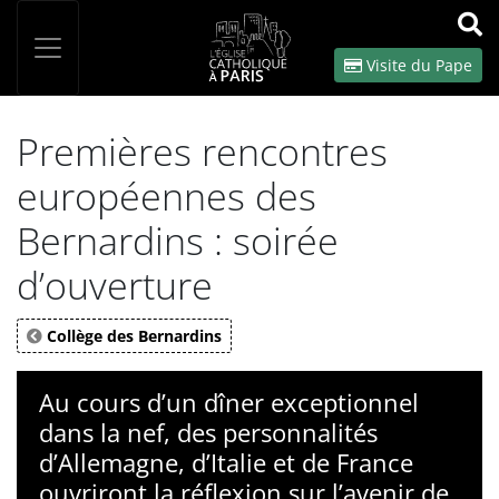
Panneau de gestion des cookies
Votre recherche
OK
Visite du Pape
Premières rencontres
européennes des
Bernardins : soirée
d’ouverture
Collège des Bernardins
Au cours d’un dîner exceptionnel
dans la nef, des personnalités
d’Allemagne, d’Italie et de France
ouvriront la réflexion sur l’avenir de