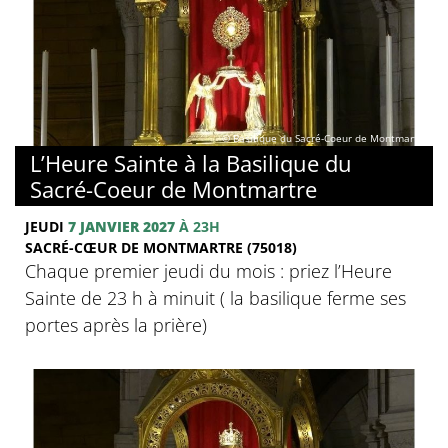
© Basilique du Sacré-Coeur de Montmartre
L’Heure Sainte à la Basilique du
Sacré-Coeur de Montmartre
JEUDI
7 JANVIER 2027
À 23H
SACRÉ-CŒUR DE MONTMARTRE (75018)
Chaque premier jeudi du mois : priez l’Heure
Sainte de 23 h à minuit ( la basilique ferme ses
portes après la prière)