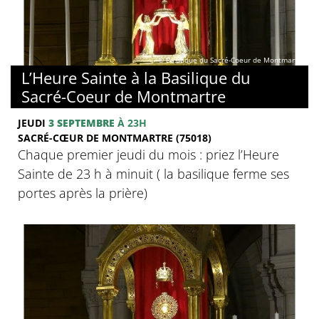
© Basilique du Sacré-Coeur de Montmartre
L’Heure Sainte à la Basilique du
Sacré-Coeur de Montmartre
JEUDI
3 SEPTEMBRE
À 23H
SACRÉ-CŒUR DE MONTMARTRE (75018)
Chaque premier jeudi du mois : priez l’Heure
Sainte de 23 h à minuit ( la basilique ferme ses
portes après la prière)