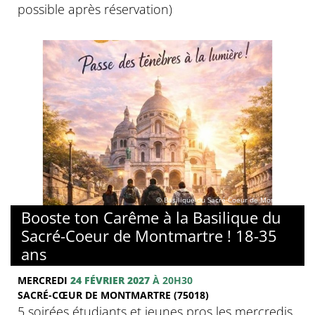
possible après réservation)
© Basilique du Sacré-Coeur de Montmartre
Booste ton Carême à la Basilique du
Sacré-Coeur de Montmartre ! 18-35
ans
MERCREDI
24 FÉVRIER 2027
À 20H30
SACRÉ-CŒUR DE MONTMARTRE (75018)
5 soirées étudiants et jeunes pros les mercredis