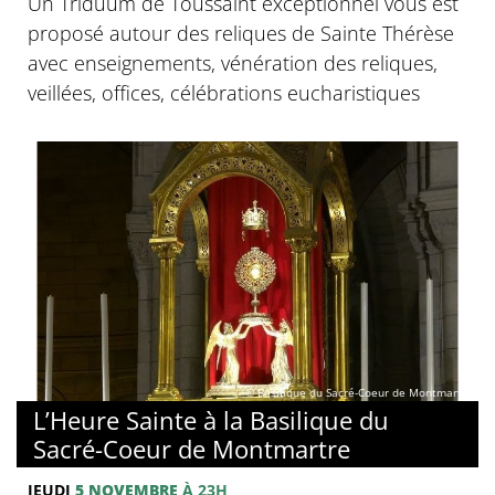
Un Triduum de Toussaint exceptionnel vous est
proposé autour des reliques de Sainte Thérèse
avec enseignements, vénération des reliques,
veillées, offices, célébrations eucharistiques
© Basilique du Sacré-Coeur de Montmartre
L’Heure Sainte à la Basilique du
Sacré-Coeur de Montmartre
JEUDI
5 NOVEMBRE
À 23H