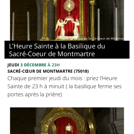
© Basilique du Sacré-Coeur de Montmartre
L’Heure Sainte à la Basilique du
Sacré-Coeur de Montmartre
JEUDI
3 DÉCEMBRE
À 23H
SACRÉ-CŒUR DE MONTMARTRE (75018)
Chaque premier jeudi du mois : priez l’Heure
Sainte de 23 h à minuit ( la basilique ferme ses
portes après la prière)