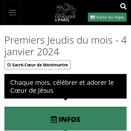
Panneau de gestion des cookies
Votre recherche
OK
Visite du Pape
Premiers Jeudis du mois - 4
janvier 2024
Sacré-Cœur de Montmartre
Chaque mois, célébrer et adorer le
Cœur de Jésus
INFOS