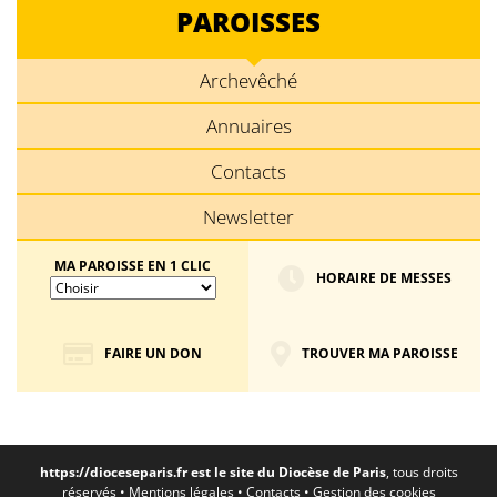
PAROISSES
Archevêché
Annuaires
Contacts
Newsletter
MA PAROISSE EN 1 CLIC
HORAIRE DE MESSES
FAIRE UN DON
TROUVER MA PAROISSE
https://dioceseparis.fr
est le site du Diocèse de Paris
, tous droits
réservés •
Mentions légales
•
Contacts
•
Gestion des cookies