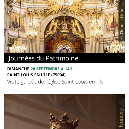
Journées du Patrimoine
DIMANCHE
20 SEPTEMBRE
À 14H
SAINT-LOUIS EN L’ÎLE (75004)
Visite guidée de l'église Saint Louis en l'île