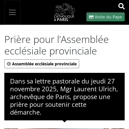
Panneau de gestion des cookies
Votre recherche
OK
Visite du Pape
Prière pour l’Assemblée
ecclésiale provinciale
Assemblée ecclésiale provinciale
Dans sa lettre pastorale du jeudi 27
novembre 2025, Mgr Laurent Ulrich,
archevêque de Paris, propose une
prière pour soutenir cette
démarche.