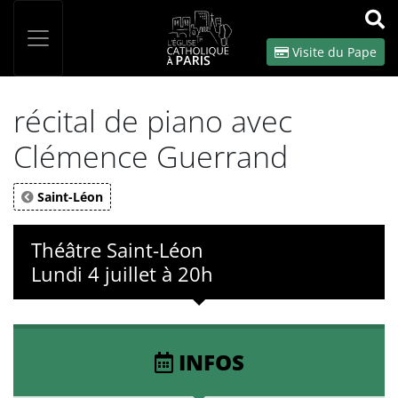
Panneau de gestion des cookies
Votre recherche
OK
Visite du Pape
récital de piano avec
Clémence Guerrand
Saint-Léon
Théâtre Saint-Léon
Lundi 4 juillet à 20h
INFOS